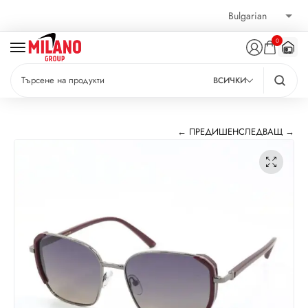
0
ВСИЧКИ
← ПРЕДИШЕН
СЛЕДВАЩ →