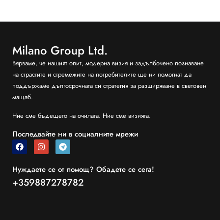
Milano Group Ltd.
Вярваме, че нашият опит, модерна визия и задълбочено познаване
на страстите и стремежите на потребителите ще ни помогнат да
поддържаме дългосрочната си стратегия за разширяване в световен
мащаб.
Ние сме бъдещето на очилата. Ние сме визията.
Последвайте ни в социалните мрежи
Нуждаете се от помощ? Обадете се сега!
+359887278782