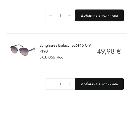
Добавяне в количката
Sunglasses Bialucci BL6146 C-9-
49,98
€
P190
SKU: 0661466
Добавяне в количката