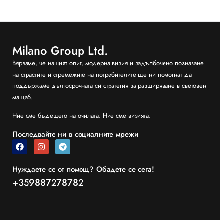
Milano Group Ltd.
Вярваме, че нашият опит, модерна визия и задълбочено познаване
на страстите и стремежите на потребителите ще ни помогнат да
поддържаме дългосрочната си стратегия за разширяване в световен
мащаб.
Ние сме бъдещето на очилата. Ние сме визията.
Последвайте ни в социалните мрежи
Нуждаете се от помощ? Обадете се сега!
+359887278782