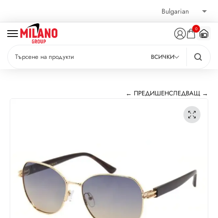
0
ВСИЧКИ
← ПРЕДИШЕН
СЛЕДВАЩ →