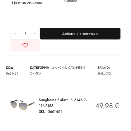
Colored
Цвят на стъклото
Добавяне в количката
КОД:
КАТЕГОРИИ:
ДАМСКИ
,
СЛЪНЧЕВИ
BRAND:
0661461
ОЧИЛА
BIALUCCI
Sunglasses Bialucci BL6146 C-
49,98
€
116-P183
SKU: 0661461