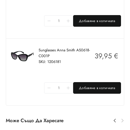
Добавяне в количката
Sunglasses Anna Smith AS0618-
39,95
€
C001P
SKU: 1206181
Добавяне в количката
Може Също Да Харесате