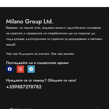
Milano Group Ltd.
Вярваме, че нашият опит, модерна визия и задълбочено познаване
на страстите и стремежите на потребителите ще ни помогнат да
поддържаме дългосрочната си стратегия за разширяване в световен
мащаб.
Ние сме бъдещето на очилата. Ние сме визията.
Последвайте ни в социалните мрежи
Нуждаете се от помощ? Обадете се сега!
+359887278782