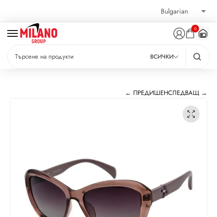
0
ВСИЧКИ
← ПРЕДИШЕН
СЛЕДВАЩ →