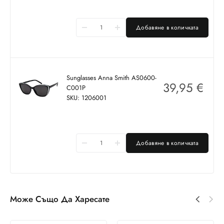
Добавяне в количката
Sunglasses Anna Smith AS0600-
39,95
€
C001P
SKU: 1206001
Добавяне в количката
Може Също Да Харесате