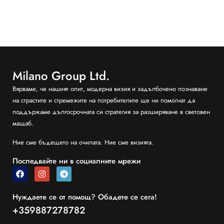
Milano Group Ltd.
Вярваме, че нашият опит, модерна визия и задълбочено познаване
на страстите и стремежите на потребителите ще ни помогнат да
поддържаме дългосрочната си стратегия за разширяване в световен
мащаб.
Ние сме бъдещето на очилата. Ние сме визията.
Последвайте ни в социалните мрежи
Нуждаете се от помощ? Обадете се сега!
+359887278782