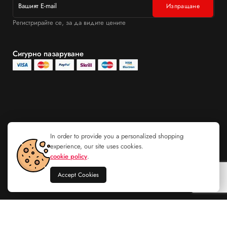
Регистрирайте се, за да видите цените
Сигурно пазаруване
In order to provide you a personalized shopping
experience, our site uses cookies.
cookie policy
.
Accept Cookies
Sunglasses Anna Smith AS0592-
Добавяне в
C002P
количката