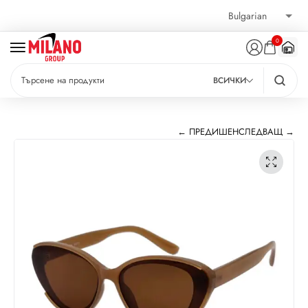
0
ВСИЧКИ
← ПРЕДИШЕН
СЛЕДВАЩ →