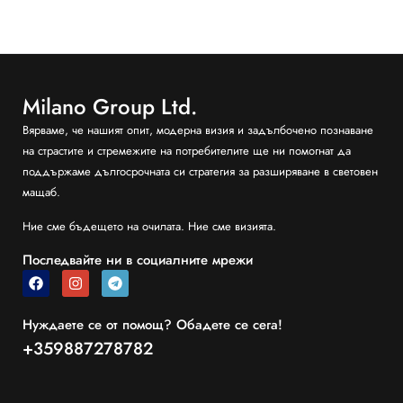
Milano Group Ltd.
Вярваме, че нашият опит, модерна визия и задълбочено познаване
на страстите и стремежите на потребителите ще ни помогнат да
поддържаме дългосрочната си стратегия за разширяване в световен
мащаб.
Ние сме бъдещето на очилата. Ние сме визията.
Последвайте ни в социалните мрежи
Нуждаете се от помощ? Обадете се сега!
+359887278782