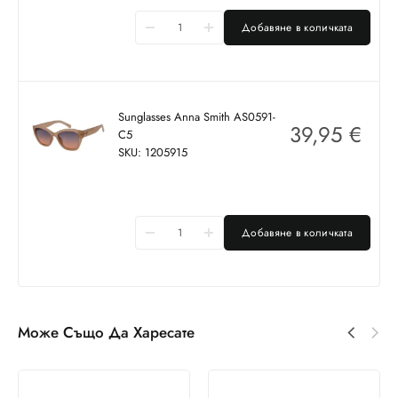
Добавяне в количката
Sunglasses Anna Smith AS0591-
39,95
€
C5
SKU: 1205915
Добавяне в количката
Може Също Да Харесате