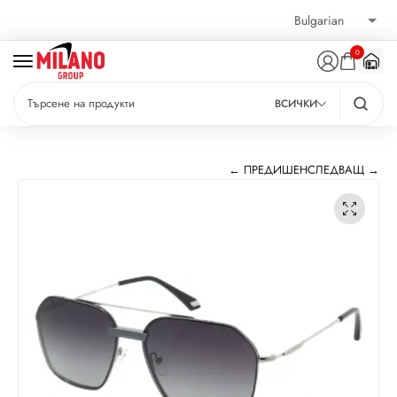
0
ВСИЧКИ
← ПРЕДИШЕН
СЛЕДВАЩ →