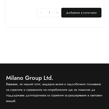
Добавяне в количката
Milano Group Ltd.
Вярваме, че нашият опит, модерна визия и задълбочено познаване
на страстите и стремежите на потребителите ще ни помогнат да
поддържаме дългосрочната си стратегия за разширяване в световен
мащаб.