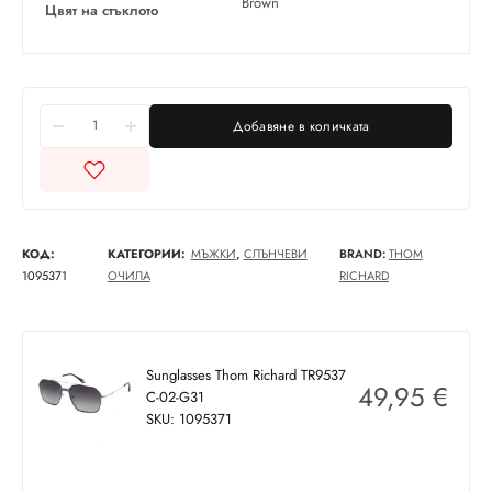
Brown
Цвят на стъклото
Добавяне в количката
КОД:
КАТЕГОРИИ:
МЪЖКИ
,
СЛЪНЧЕВИ
BRAND:
THOM
1095371
ОЧИЛА
RICHARD
Sunglasses Thom Richard TR9537
49,95
€
C-02-G31
SKU: 1095371