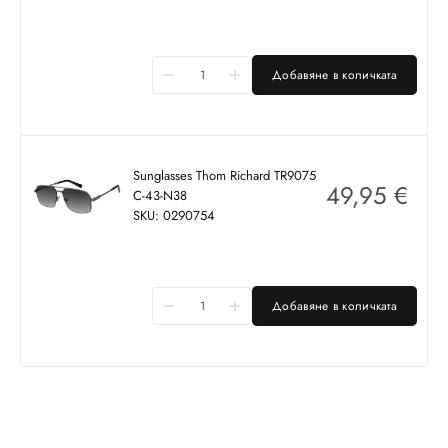
Добавяне в количката
Sunglasses Thom Richard TR9075
49,95
€
C-43-N38
SKU: 0290754
Добавяне в количката