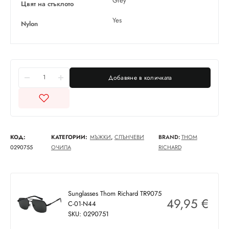
Grey
Цвят на стъклото
Yes
Nylon
Добавяне в количката
КОД:
КАТЕГОРИИ:
МЪЖКИ
,
СЛЪНЧЕВИ
BRAND:
THOM
0290755
ОЧИЛА
RICHARD
Sunglasses Thom Richard TR9075
49,95
€
C-01-N44
SKU: 0290751