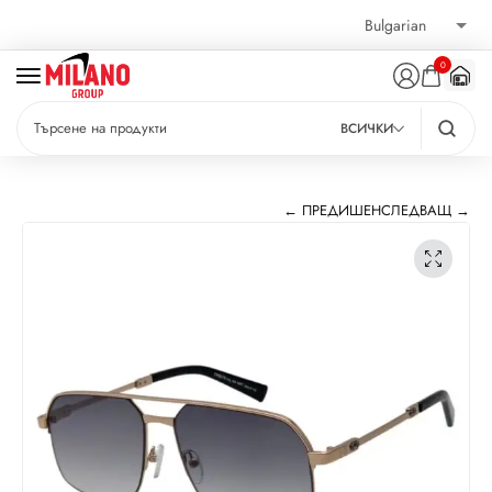
0
ВСИЧКИ
← ПРЕДИШЕН
СЛЕДВАЩ →