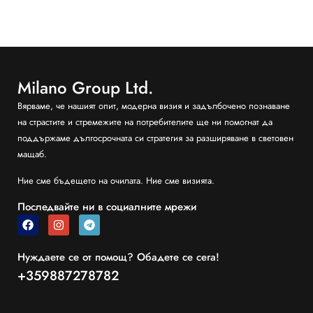
Milano Group Ltd.
Вярваме, че нашият опит, модерна визия и задълбочено познаване
на страстите и стремежите на потребителите ще ни помогнат да
поддържаме дългосрочната си стратегия за разширяване в световен
мащаб.
Ние сме бъдещето на очилата. Ние сме визията.
Последвайте ни в социалните мрежи
Нуждаете се от помощ? Обадете се сега!
+359887278782