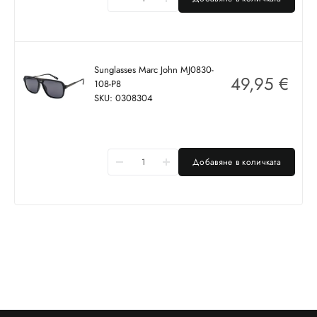
Sunglasses Marc John MJ0830-
49,95
€
108-P8
SKU: 0308304
Добавяне в количката