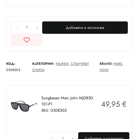
Добавяне в количката
КОД:
КАТЕГОРИИ:
МЪЖКИ
,
СЛЪНЧЕВИ
BRAND:
MARC
0308303
ОЧИЛА
JOHN
Sunglasses Marc John MJ0830-
49,95
€
101-P1
SKU: 0308302
Добавяне в количката