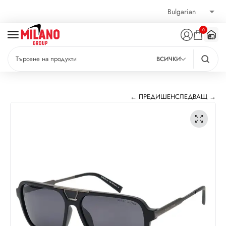
0
ВСИЧКИ
← ПРЕДИШЕН
СЛЕДВАЩ →