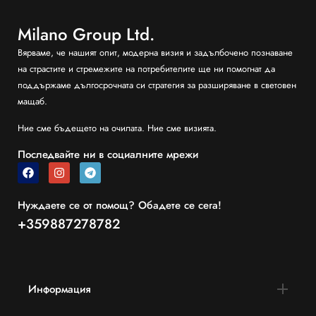
Milano Group Ltd.
Вярваме, че нашият опит, модерна визия и задълбочено познаване
на страстите и стремежите на потребителите ще ни помогнат да
поддържаме дългосрочната си стратегия за разширяване в световен
мащаб.
Ние сме бъдещето на очилата. Ние сме визията.
Последвайте ни в социалните мрежи
Нуждаете се от помощ? Обадете се сега!
+359887278782
Информация