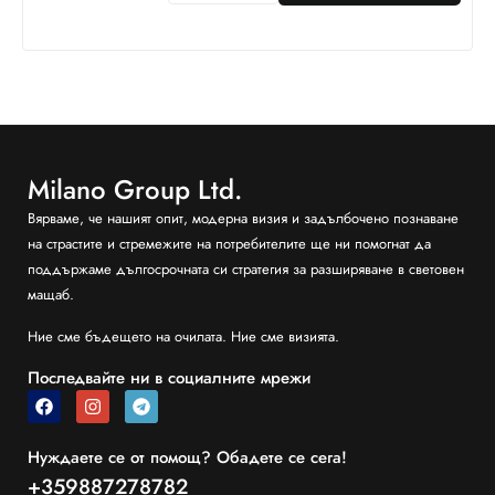
Milano Group Ltd.
Вярваме, че нашият опит, модерна визия и задълбочено познаване
на страстите и стремежите на потребителите ще ни помогнат да
поддържаме дългосрочната си стратегия за разширяване в световен
мащаб.
Ние сме бъдещето на очилата. Ние сме визията.
Последвайте ни в социалните мрежи
Нуждаете се от помощ? Обадете се сега!
+359887278782