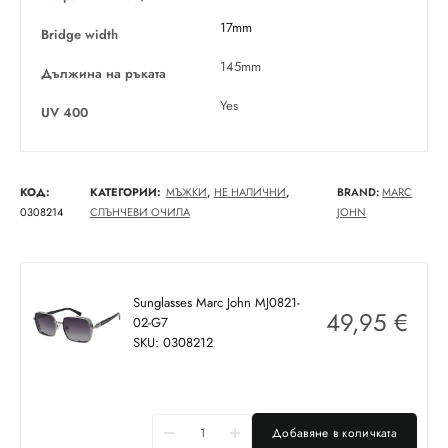
17mm
Bridge width
145mm
Дължина на ръката
Yes
UV 400
КОД:
КАТЕГОРИИ:
МЪЖКИ
,
НЕ НАЛИЧНИ
,
BRAND:
MARC
0308214
СЛЪНЧЕВИ ОЧИЛА
JOHN
Sunglasses Marc John MJ0821-
49,95
€
02-G7
SKU: 0308212
Добавяне в количката