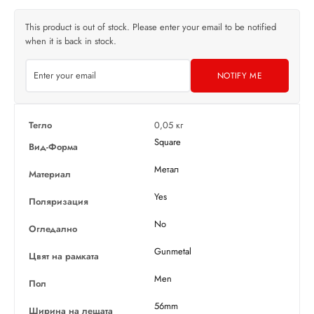
This product is out of stock. Please enter your email to be notified
when it is back in stock.
NOTIFY ME
Тегло
0,05 кг
Square
Вид-Форма
Метал
Материал
Yes
Поляризация
No
Огледално
Gunmetal
Цвят на рамката
Men
Пол
56mm
Ширина на лещата