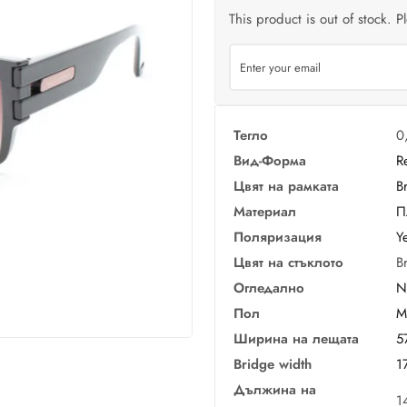
This product is out of stock. P
Тегло
0
Вид-Форма
R
Цвят на рамката
B
Материал
П
Поляризация
Y
Цвят на стъклото
B
Огледално
N
Пол
M
Ширина на лещата
5
Bridge width
1
Дължина на
1