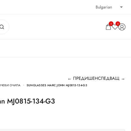
0
0
← ПРЕДИШЕН
СЛЕДВАЩ →
НЧЕВИ ОЧИЛА
SUNGLASSES MARC JOHN MJ0815-134-G3
ohn MJ0815-134-G3