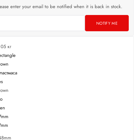
lease enter your email to be notified when it is back in stock.
NOTIFY ME
,05 кг
ectangle
rown
ластмаса
es
rown
o
en
7mm
7mm
48mm