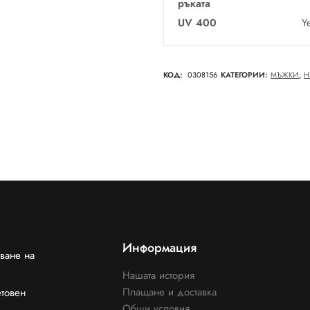
ръката
UV 400
Y
КОД:
0308156
КАТЕГОРИИ:
МЪЖКИ
,
Н
Информация
ване на
Нашата история
Плащане и доставка
етовен
Общи условия