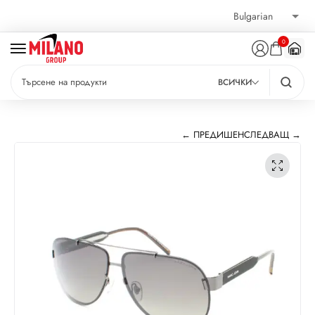
0
ВСИЧКИ
← ПРЕДИШЕН
СЛЕДВАЩ →