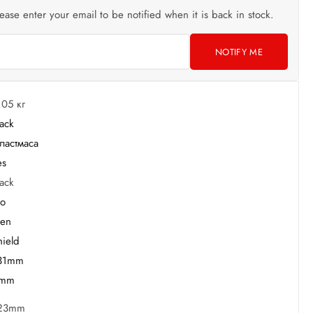
lease enter your email to be notified when it is back in stock.
NOTIFY ME
,05 кг
lack
ластмаса
es
lack
o
en
hield
31mm
mm
23mm