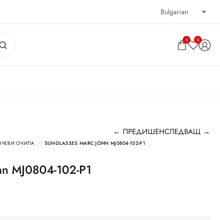
0
0
← ПРЕДИШЕН
СЛЕДВАЩ →
НЧЕВИ ОЧИЛА
SUNGLASSES MARC JOHN MJ0804-102-P1
ohn MJ0804-102-P1