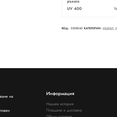
ръката
UV 400
Y
КОД:
0308042
КАТЕГОРИИ:
МЪЖКИ
,
Информация
ване на
Нашата история
Плащане и доставка
етовен
Общи условия