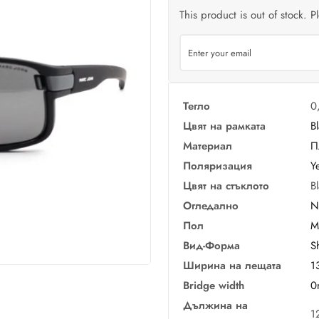
This product is out of stock. P
Тегло
0
Цвят на рамката
B
Материал
П
Поляризация
Y
Цвят на стъклото
B
Огледално
N
Пол
M
Вид-Форма
S
Ширина на лещата
1
Bridge width
0
Дължина на
1