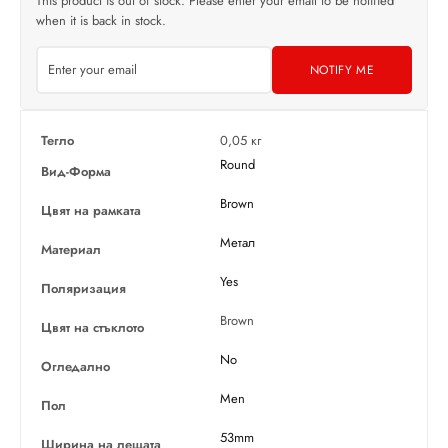
This product is out of stock. Please enter your email to be notified
when it is back in stock.
NOTIFY ME
Тегло
0,05 кг
Round
Вид-Форма
Brown
Цвят на рамката
Метал
Материал
Yes
Поляризация
Brown
Цвят на стъклото
No
Огледално
Men
Пол
53mm
Ширина на лещата