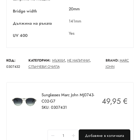
20mm
Bridge width
141mm
Дължина на ръката
Yes
UV 400
КОД:
КАТЕГОРИИ:
МЪЖКИ
,
НЕ НАЛИЧНИ
,
BRAND:
MARC
0307432
СЛЪНЧЕВИ ОЧИЛА
JOHN
Sunglasses Marc John MJ0743-
49,95
€
C02-G7
SKU: 0307431
Добавяне в количката