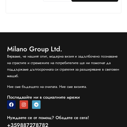
Milano Group Ltd.
Вярваме, че нашият опит, модерна визия и задълбочено познаване
на страстите и стремежите на потребителите ще ни помогнат да
поддържаме дългосрочната си стратегия за разширяване в световен
мащаб.
Ние сме бъдещето на очилата. Ние сме визията.
Последвайте ни в социалните мрежи
Нуждаете се от помощ? Обадете се сега!
+359887278782