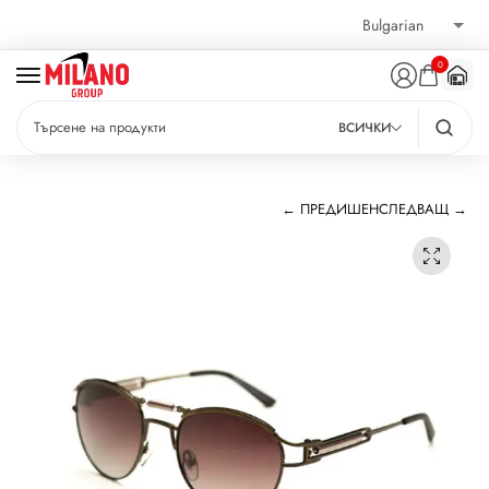
0
ВСИЧКИ
← ПРЕДИШЕН
СЛЕДВАЩ →