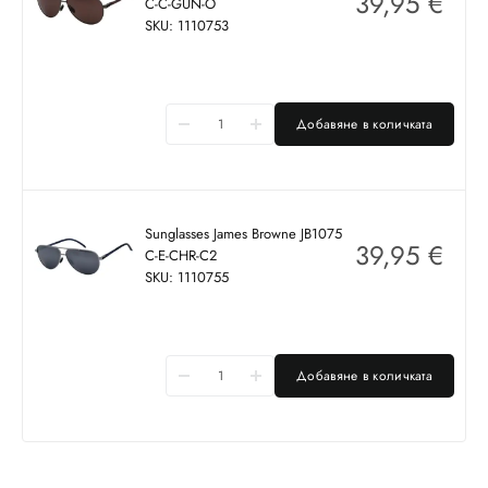
39,95
€
C-C-GUN-O
SKU: 1110753
Добавяне в количката
Sunglasses James Browne JB1075
39,95
€
C-E-CHR-C2
SKU: 1110755
Добавяне в количката