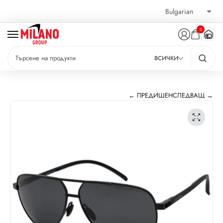
0
ВСИЧКИ
← ПРЕДИШЕН
СЛЕДВАЩ →