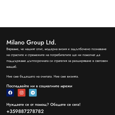
Milano Group Ltd.
Вярваме, че нашият опит, модерна визия и задълбочено познаване
на страстите и стремежите на потребителите ще ни помогнат да
поддържаме дългосрочната си стратегия за разширяване в световен
мащаб.
Ние сме бъдещето на очилата. Ние сме визията.
Последвайте ни в социалните мрежи
Нуждаете се от помощ? Обадете се сега!
+359887278782