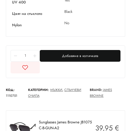
Yes
UV 400
Black
Цвят на стъклото
No
Nylon
Добавяне в количката
КОД:
КАТЕГОРИИ:
МЪЖКИ
,
СЛЪНЧЕВИ
BRAND:
JAMES
1110751
ОЧИЛА
BROWNE
Sunglasses James Browne JB1075
39,95
€
C-B-GUN-A2