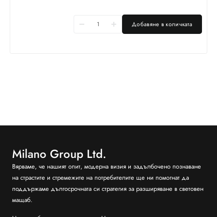
Добавяне в количката
Milano Group Ltd.
Вярваме, че нашият опит, модерна визия и задълбочено познаване
на страстите и стремежите на потребителите ще ни помогнат да
поддържаме дългосрочната си стратегия за разширяване в световен
мащаб.