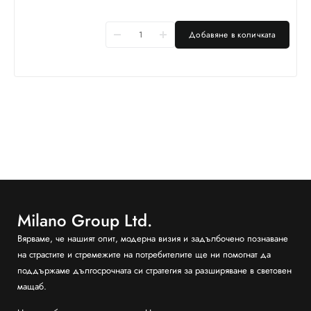
Добавяне в количката
Milano Group Ltd.
Вярваме, че нашият опит, модерна визия и задълбочено познаване
на страстите и стремежите на потребителите ще ни помогнат да
поддържаме дългосрочната си стратегия за разширяване в световен
мащаб.