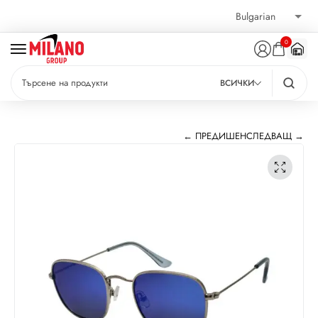
0
ВСИЧКИ
← ПРЕДИШЕН
СЛЕДВАЩ →