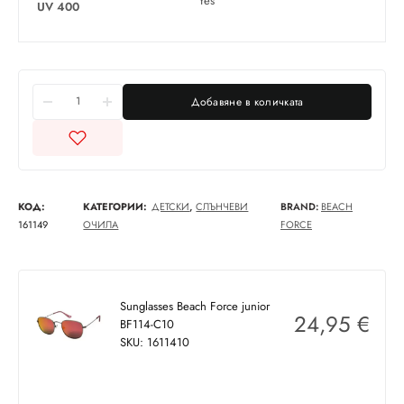
Yes
UV 400
Добавяне в количката
КОД:
КАТЕГОРИИ:
ДЕТСКИ
,
СЛЪНЧЕВИ
BRAND:
BEACH
161149
ОЧИЛА
FORCE
Sunglasses Beach Force junior
24,95
€
BF114-C10
SKU: 1611410