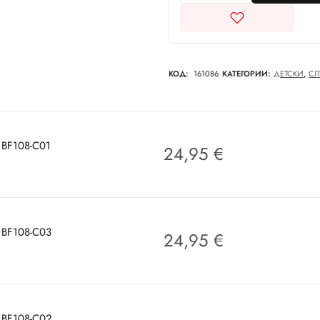
КОД:
161086
КАТЕГОРИИ:
ДЕТСКИ
,
СЛ
r BF108-C01
24,95
€
r BF108-C03
24,95
€
r BF108-C02