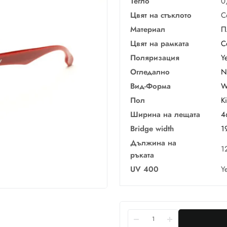
Тегло
0
Цвят на стъклото
C
Материал
П
Цвят на рамката
C
Поляризация
Y
Огледално
N
Вид-Форма
W
Пол
K
Ширина на лещата
4
Bridge width
1
Дължина на
1
ръката
UV 400
Y