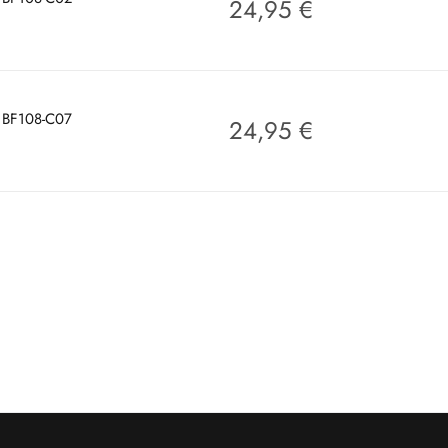
24,95
€
r BF108-C07
24,95
€