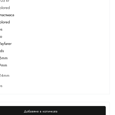
,05 кг
olored
ластмаса
olored
es
o
ayfarer
ids
6mm
9mm
24mm
es
Добавяне в количката