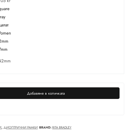
,05 кг
quare
ray
цетат
omen
2mm
7mm
42mm
Добавяне в количката
И
,
ДИОПТРИЧНИ РАМКИ
BRAND:
RITA BRADLEY