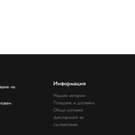
Информация
ване на
Нашата история
Плащане и доставка
етовен
Общи условия
Декларация за
съответствие