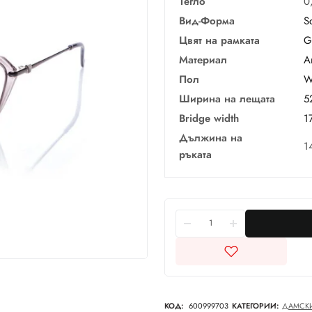
Тегло
0
Вид-Форма
S
Цвят на рамката
G
Материал
А
Пол
W
Ширина на лещата
5
Bridge width
1
Дължина на
1
ръката
КОД:
600999703
КАТЕГОРИИ:
ДАМСК