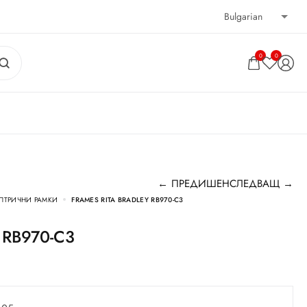
0
0
← ПРЕДИШЕН
СЛЕДВАЩ →
ПТРИЧНИ РАМКИ
FRAMES RITA BRADLEY RB970-C3
y RB970-C3