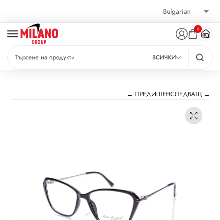
0
ВСИЧКИ
← ПРЕДИШЕН
СЛЕДВАЩ →