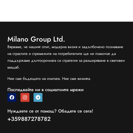
Milano Group Ltd.
Вярваме, че нашият опит, модерна визия и задълбочено познаване
на страстите и стремежите на потребителите ще ни помогнат да
поддържаме дългосрочната си стратегия за разширяване в световен
мащаб.
Ние сме бъдещето на очилата. Ние сме визията.
Последвайте ни в социалните мрежи
Нуждаете се от помощ? Обадете се сега!
+359887278782