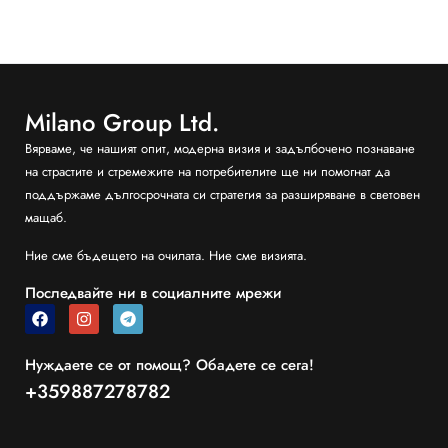
Milano Group Ltd.
Вярваме, че нашият опит, модерна визия и задълбочено познаване
на страстите и стремежите на потребителите ще ни помогнат да
поддържаме дългосрочната си стратегия за разширяване в световен
мащаб.
Ние сме бъдещето на очилата. Ние сме визията.
Последвайте ни в социалните мрежи
Нуждаете се от помощ? Обадете се сега!
+359887278782