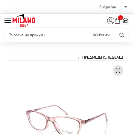
0
ВСИЧКИ
← ПРЕДИШЕН
СЛЕДВАЩ →