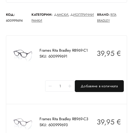
КОД:
КАТЕГОРИИ:
ДАМСКИ
,
ДИОПТРИЧНИ
BRAND:
RITA
600999694
РАМКИ
BRADLEY
Frames Rita Bradley RB969-C1
39,95
€
SKU: 600999691
Добавяне в количката
Frames Rita Bradley RB969-C3
39,95
€
SKU: 600999693