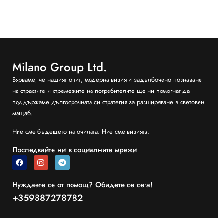
Milano Group Ltd.
Вярваме, че нашият опит, модерна визия и задълбочено познаване
на страстите и стремежите на потребителите ще ни помогнат да
поддържаме дългосрочната си стратегия за разширяване в световен
мащаб.
Ние сме бъдещето на очилата. Ние сме визията.
Последвайте ни в социалните мрежи
Нуждаете се от помощ? Обадете се сега!
+359887278782