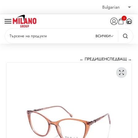
0
ВСИЧКИ
← ПРЕДИШЕН
СЛЕДВАЩ →