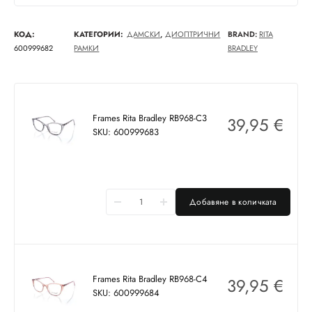
КОД:
КАТЕГОРИИ:
ДАМСКИ
,
ДИОПТРИЧНИ
BRAND:
RITA
600999682
РАМКИ
BRADLEY
Frames Rita Bradley RB968-C3
39,95
€
SKU: 600999683
Добавяне в количката
Frames Rita Bradley RB968-C4
39,95
€
SKU: 600999684