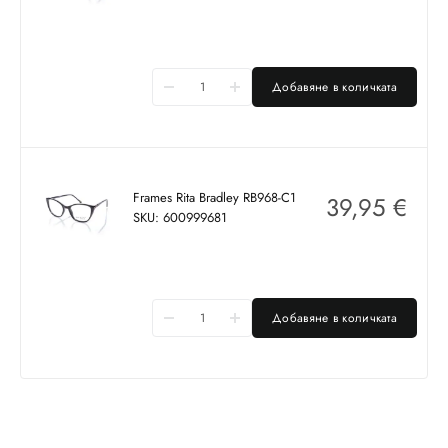
Добавяне в количката
Frames Rita Bradley RB968-C1
39,95
€
SKU: 600999681
Добавяне в количката