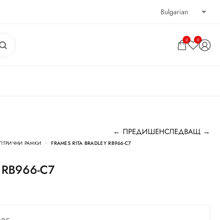
0
0
← ПРЕДИШЕН
СЛЕДВАЩ →
ПТРИЧНИ РАМКИ
FRAMES RITA BRADLEY RB966-C7
ey RB966-C7