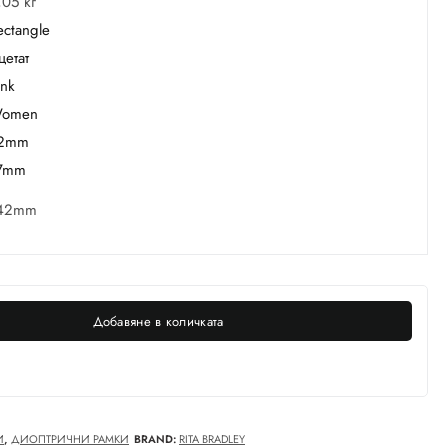
,05 кг
ectangle
цетат
ink
omen
2mm
7mm
42mm
Добавяне в количката
И
,
ДИОПТРИЧНИ РАМКИ
BRAND:
RITA BRADLEY