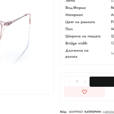
Тегло
0
Вид-Форма
R
Материал
А
Цвят на рамката
P
Пол
W
Ширина на лещата
5
Bridge width
1
Дължина на
1
ръката
КОД:
600999667
КАТЕГОРИИ:
ДАМСК