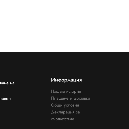
Информация
ване на
Нашата история
Плащане и доставка
етовен
Общи условия
Декларация за
съответствие