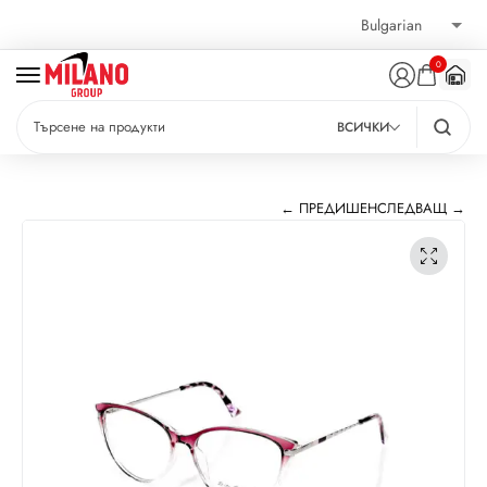
0
ВСИЧКИ
← ПРЕДИШЕН
СЛЕДВАЩ →