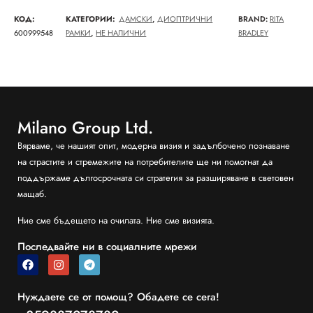
КОД:
КАТЕГОРИИ:
ДАМСКИ
,
ДИОПТРИЧНИ
BRAND:
RITA
600999548
РАМКИ
,
НЕ НАЛИЧНИ
BRADLEY
Milano Group Ltd.
Вярваме, че нашият опит, модерна визия и задълбочено познаване
на страстите и стремежите на потребителите ще ни помогнат да
поддържаме дългосрочната си стратегия за разширяване в световен
мащаб.
Ние сме бъдещето на очилата. Ние сме визията.
Последвайте ни в социалните мрежи
Нуждаете се от помощ? Обадете се сега!