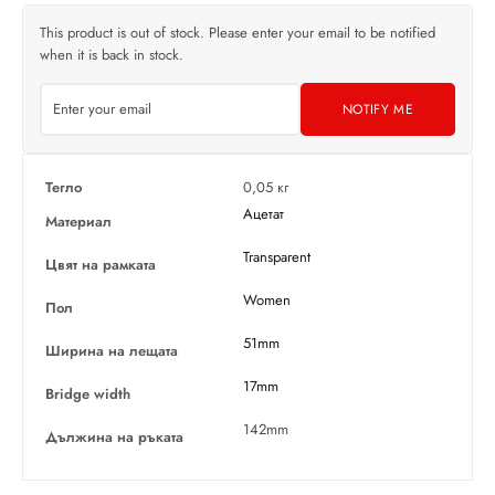
This product is out of stock. Please enter your email to be notified
when it is back in stock.
NOTIFY ME
Тегло
0,05 кг
Ацетат
Материал
Transparent
Цвят на рамката
Women
Пол
51mm
Ширина на лещата
17mm
Bridge width
142mm
Дължина на ръката