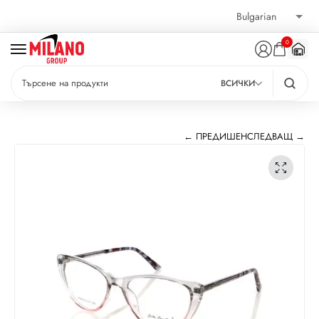
0
ВСИЧКИ
← ПРЕДИШЕН
СЛЕДВАЩ →