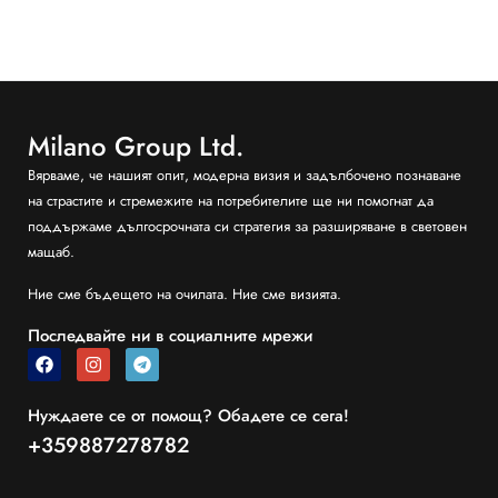
Milano Group Ltd.
Вярваме, че нашият опит, модерна визия и задълбочено познаване
на страстите и стремежите на потребителите ще ни помогнат да
поддържаме дългосрочната си стратегия за разширяване в световен
мащаб.
Ние сме бъдещето на очилата. Ние сме визията.
Последвайте ни в социалните мрежи
Нуждаете се от помощ? Обадете се сега!
+359887278782