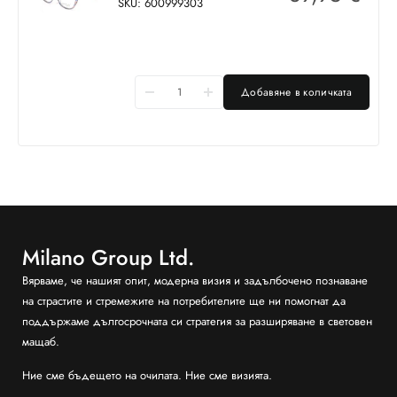
SKU: 600999303
Добавяне в количката
Milano Group Ltd.
Вярваме, че нашият опит, модерна визия и задълбочено познаване
на страстите и стремежите на потребителите ще ни помогнат да
поддържаме дългосрочната си стратегия за разширяване в световен
мащаб.
Ние сме бъдещето на очилата. Ние сме визията.