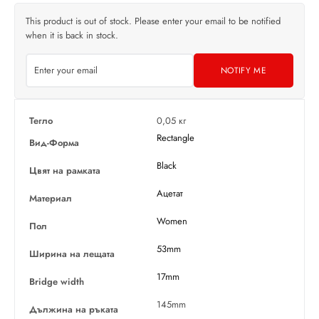
This product is out of stock. Please enter your email to be notified
when it is back in stock.
NOTIFY ME
Тегло
0,05 кг
Rectangle
Вид-Форма
Black
Цвят на рамката
Ацетат
Материал
Women
Пол
53mm
Ширина на лещата
17mm
Bridge width
145mm
Дължина на ръката