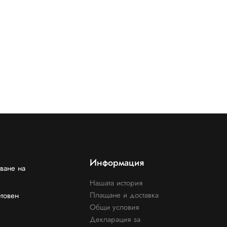
Информация
ване на
Нашата история
Плащане и доставка
етовен
Общи условия
Декларация за