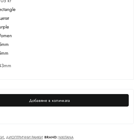
,05 кг
ectangle
цетат
urple
omen
5mm
5mm
43mm
Добавяне в количката
КИ
,
ДИОПТРИЧНИ РАМКИ
BRAND:
NIKITANA