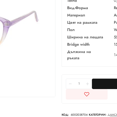
Тегло
0
Вид-Форма
R
Материал
А
Цвят на рамката
P
Пол
W
Ширина на лещата
5
Bridge width
1
Дължина на
1
ръката
КОД:
6002038704
КАТЕГОРИИ:
ДАМС