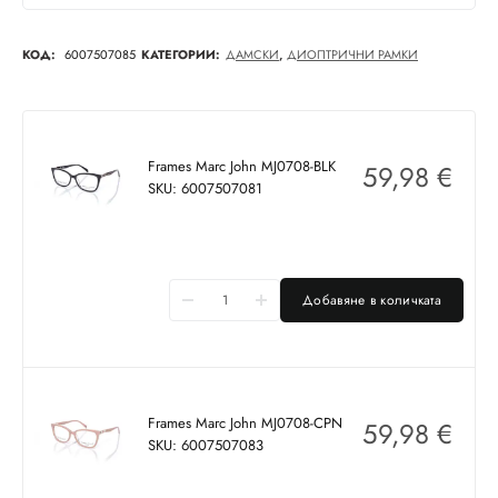
КОД:
6007507085
КАТЕГОРИИ:
ДАМСКИ
,
ДИОПТРИЧНИ РАМКИ
Frames Marc John MJ0708-BLK
59,98
€
SKU: 6007507081
Добавяне в количката
Frames Marc John MJ0708-CPN
59,98
€
SKU: 6007507083