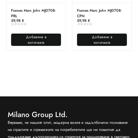
Frames Marc John MJ0708-
Frames Marc John MJ0708-
PRL
CPN
59,98
€
59,98
€
Добавяне в
Добавяне в
количката
количката
Milano Group Ltd.
Вярваме, че нашият опит, модерна визия и задълбочено познаване
на страстите и стремежите на потребителите ще ни помогнат да
поддържаме дългосрочната си стратегия за разширяване в световен