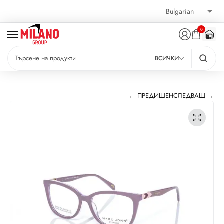
0
ВСИЧКИ
← ПРЕДИШЕН
СЛЕДВАЩ →