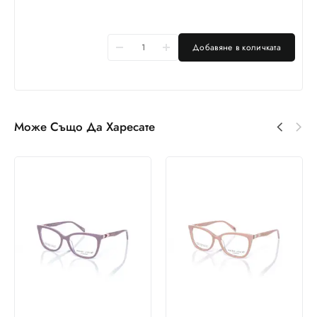
Добавяне в количката
Може Също Да Харесате