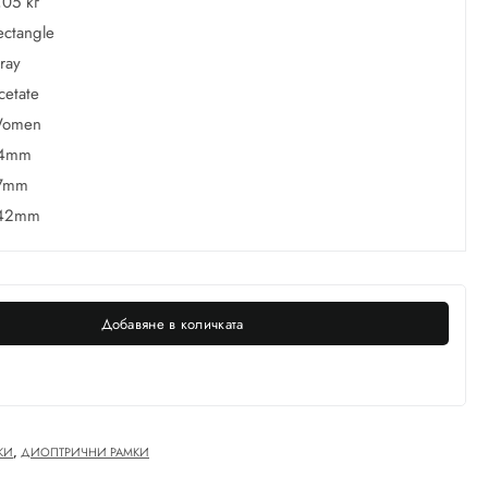
,05 кг
ectangle
ray
cetate
omen
4mm
7mm
42mm
Добавяне в количката
КИ
,
ДИОПТРИЧНИ РАМКИ