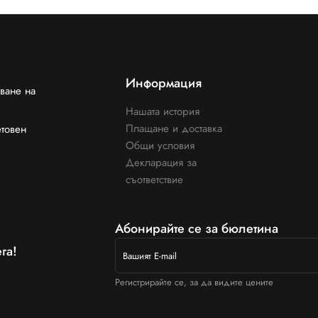
Информация
ване на
Нашата история
Плащане и доставка
етовен
Общи условия
Декларация за
съответствие
Абонирайте се за бюлетина
га!
Регистрирайте се, за да видите цените