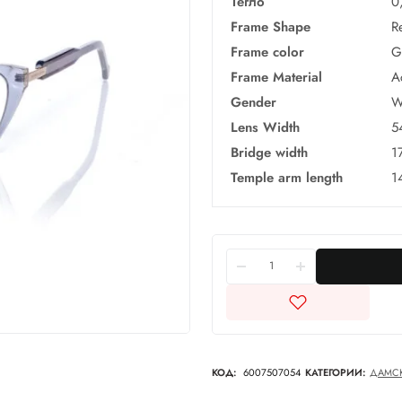
Тегло
0
Frame Shape
R
Frame color
G
Frame Material
A
Gender
W
Lens Width
5
Bridge width
1
Temple arm length
1
КОД:
6007507054
КАТЕГОРИИ:
ДАМС