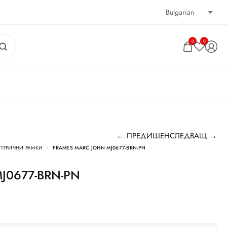
0
0
← ПРЕДИШЕН
СЛЕДВАЩ →
ПТРИЧНИ РАМКИ
FRAMES MARC JOHN MJ0677-BRN-PN
 MJ0677-BRN-PN