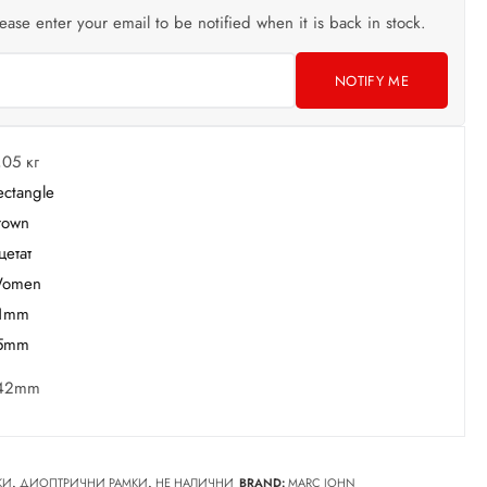
lease enter your email to be notified when it is back in stock.
NOTIFY ME
,05 кг
ectangle
rown
цетат
omen
1mm
5mm
42mm
КИ
,
ДИОПТРИЧНИ РАМКИ
,
НЕ НАЛИЧНИ
BRAND:
MARC JOHN