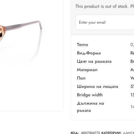
This product is out of stock. P
Тегло
0
Вид-Форма
R
Цвят на рамката
B
Материал
А
Пол
W
Ширина на лещата
5
Bridge width
1
Дължина на
1
ръката
КОД:
6007506772
КАТЕГОРИИ:
ДАМС