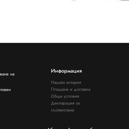
Информация
ване на
Нашата история
Плащане и доставка
етовен
Общи условия
Декларация за
съответствие