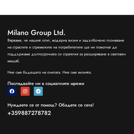
Milano Group Ltd.
Вярваме, че нашият опит, модерна визия и задълбочено познаване
на страстите и стремежите на потребителите ще ни помогнат да
поддържаме дългосрочната си стратегия за разширяване в световен
мащаб.
Ние сме бъдещето на очилата. Ние сме визията.
Последвайте ни в социалните мрежи
Нуждаете се от помощ? Обадете се сега!
+359887278782