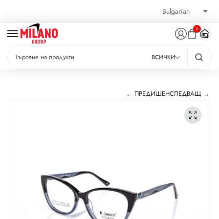
0
ВСИЧКИ
← ПРЕДИШЕН
СЛЕДВАЩ →