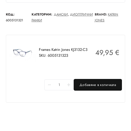
КОД:
КАТЕГОРИИ:
ДАМСКИ
,
ДИОПТРИЧНИ
BRAND:
KATRIN
6005131321
РАМКИ
JONES
Frames Katrin Jones KJ3132-C3
49,95
€
SKU: 6005131323
Добавяне в количката