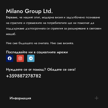
Milano Group Ltd.
Вярваме, че нашият опит, модерна визия и задълбочено познаване
на страстите и стремежите на потребителите ще ни помогнат да
поддържаме дългосрочната си стратегия за разширяване в световен
мащаб.
Ние сме бъдещето на очилата. Ние сме визията.
Последвайте ни в социалните мрежи
Нуждаете се от помощ? Обадете се сега!
+359887278782
Информация