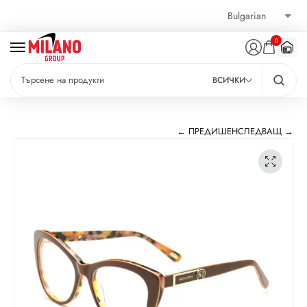
0
ВСИЧКИ
← ПРЕДИШЕН
СЛЕДВАЩ →