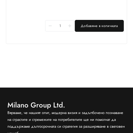
Добавяне в количката
Milano Group Ltd.
Вярваме, че нашият опит, модерна визия и задълбочено познаване
на страстите и стремежите на потребителите ще ни помогнат да
поддържаме дългосрочната си стратегия за разширяване в световен