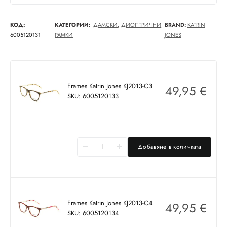
КОД:
КАТЕГОРИИ:
ДАМСКИ
,
ДИОПТРИЧНИ
BRAND:
KATRIN
6005120131
РАМКИ
JONES
Frames Katrin Jones KJ2013-C3
49,95
€
SKU: 6005120133
Добавяне в количката
Frames Katrin Jones KJ2013-C4
49,95
€
SKU: 6005120134