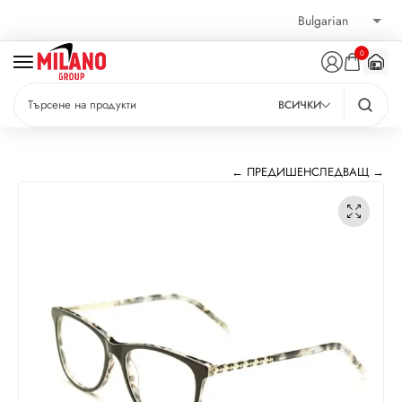
0
ВСИЧКИ
← ПРЕДИШЕН
СЛЕДВАЩ →