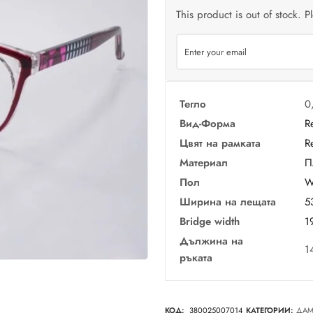
This product is out of stock. P
Тегло
0
Вид-Форма
R
Цвят на рамката
R
Материал
П
Пол
W
Ширина на лещата
5
Bridge width
1
Дължина на
1
ръката
КОД:
380025007014
КАТЕГОРИИ:
ДАМ