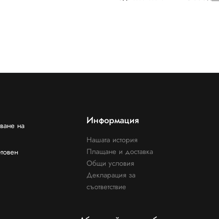
Информация
ване на
Нашата история
Плащане и доставка
етовен
Общи условия
Декларация за
съответствие