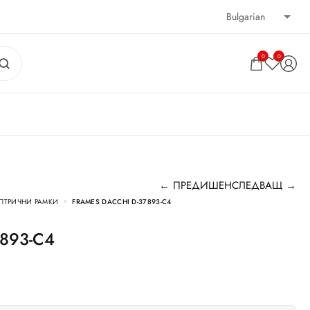
0
0
← ПРЕДИШЕН
СЛЕДВАЩ →
ПТРИЧНИ РАМКИ
FRAMES DACCHI D-37893-C4
7893-C4