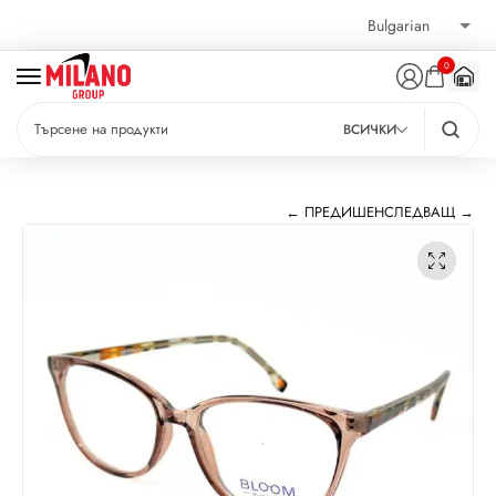
0
ВСИЧКИ
← ПРЕДИШЕН
СЛЕДВАЩ →