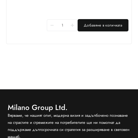
Добавяне в количката
Milano Group Ltd.
Вярваме, че нашият опит, модерна визия и задълбочено познаване
на страстите и стремежите на потребителите ще ни помогнат да
поддържаме дългосрочната си стратегия за разширяване в световен
мащаб.