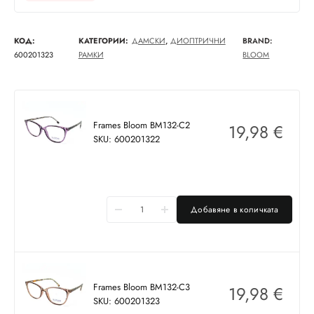
КОД:
КАТЕГОРИИ:
ДАМСКИ
,
ДИОПТРИЧНИ
BRAND:
600201323
РАМКИ
BLOOM
Frames Bloom BM132-C2
19,98
€
SKU: 600201322
Добавяне в количката
Frames Bloom BM132-C3
19,98
€
SKU: 600201323