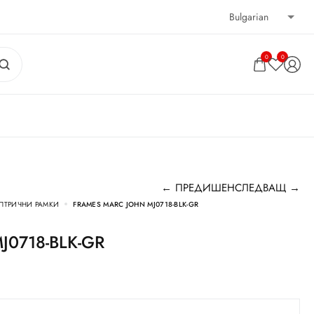
0
0
← ПРЕДИШЕН
СЛЕДВАЩ →
ПТРИЧНИ РАМКИ
FRAMES MARC JOHN MJ0718-BLK-GR
MJ0718-BLK-GR