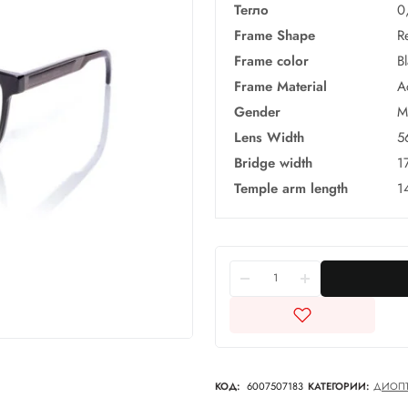
Тегло
0
Frame Shape
R
Frame color
B
Frame Material
A
Gender
M
Lens Width
5
Bridge width
1
Temple arm length
1
КОД:
6007507183
КАТЕГОРИИ:
ДИОПТ