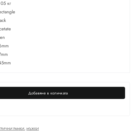
,05 кг
ectangle
lack
cetate
en
6mm
7mm
45mm
Добавяне в количката
РИЧНИ РАМКИ
,
МЪЖКИ