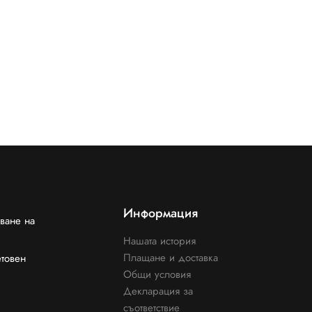
Информация
ване на
Нашата история
Плащане и доставка
етовен
Общи условия
Декларация за
съответствие