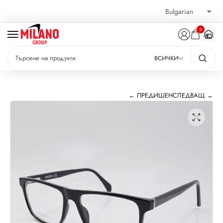
0
ВСИЧКИ
← ПРЕДИШЕН
СЛЕДВАЩ →