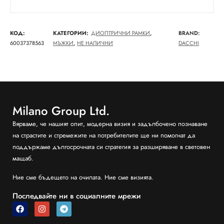
КОД:
КАТЕГОРИИ:
ДИОПТРИЧНИ РАМКИ
,
BRAND:
60037378563
МЪЖКИ
,
НЕ НАЛИЧНИ
DACCHI
Milano Group Ltd.
Вярваме, че нашият опит, модерна визия и задълбочено познаване
на страстите и стремежите на потребителите ще ни помогнат да
поддържаме дългосрочната си стратегия за разширяване в световен
мащаб.
Ние сме бъдещето на очилата. Ние сме визията.
Последвайте ни в социалните мрежи