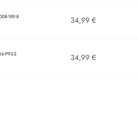
008-189-8
34,99
€
66-P93-2
34,99
€