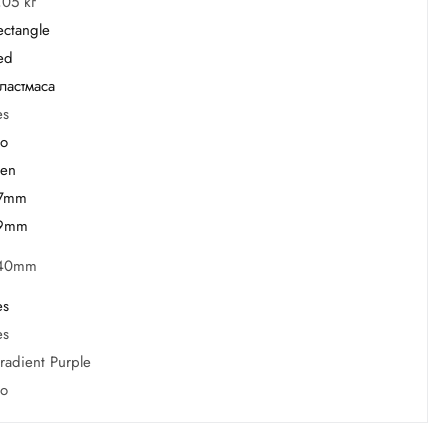
,05 кг
ectangle
ed
ластмаса
es
o
en
7mm
9mm
40mm
es
es
radient Purple
o