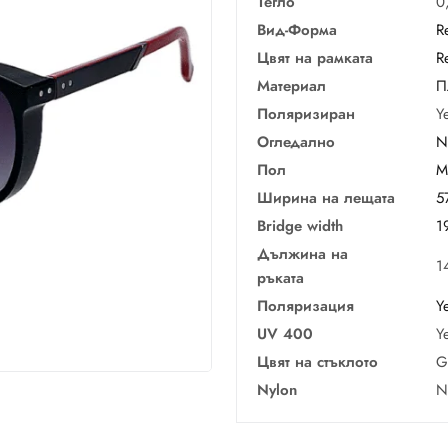
Тегло
0
Вид-Форма
R
Цвят на рамката
R
Материал
П
Поляризиран
Y
Огледално
N
Пол
M
Ширина на лещата
5
Bridge width
1
Дължина на
1
ръката
Поляризация
Y
UV 400
Y
Цвят на стъклото
G
Nylon
N