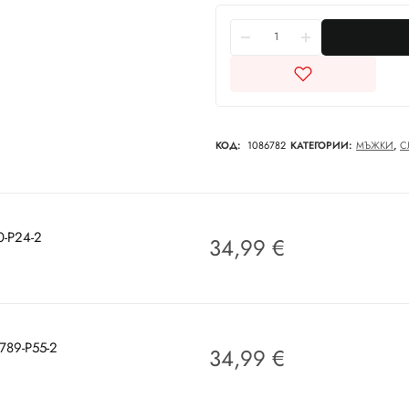
КОД:
1086782
КАТЕГОРИИ:
МЪЖКИ
,
С
0-P24-2
34,99
€
789-P55-2
34,99
€