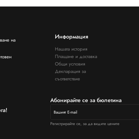
Информация
ване на
Нашата история
Плащане и доставка
етовен
Общи условия
Декларация за
съответствие
Абонирайте се за бюлетина
га!
Регистрирайте се, за да видите цените