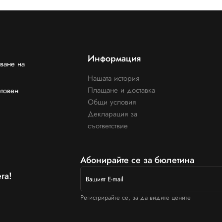
Информация
ване на
Нашата история
Плащане и доставка
етовен
Общи условия
Декларация за
съответствие
Абонирайте се за бюлетина
га!
Регистрирайте се, за да видите цените