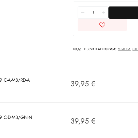
КОД:
113893
КАТЕГОРИИ:
МЪЖКИ
,
СЛ
89 C-A-MB/RD-A
39,95
€
389 C-D-MB/GN-N
39,95
€