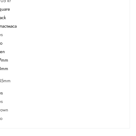
,05 кг
quare
lack
ластмаса
es
o
en
7mm
8mm
35mm
es
es
rown
o