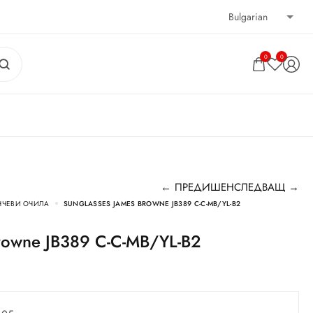
0
0
← ПРЕДИШЕН
СЛЕДВАЩ →
НЧЕВИ ОЧИЛА
SUNGLASSES JAMES BROWNE JB389 C-C-MB/YL-B2
Browne JB389 C-C-MB/YL-B2