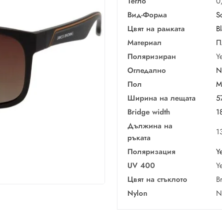
Тегло
0
Вид-Форма
S
Цвят на рамката
B
Материал
П
Поляризиран
Y
Огледално
N
Пол
M
Ширина на лещата
5
Bridge width
1
Дължина на
1
ръката
Поляризация
Y
UV 400
Y
Цвят на стъклото
B
Nylon
N