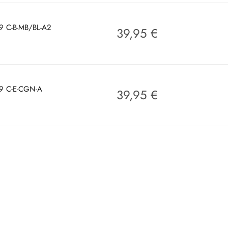
89 C-B-MB/BL-A2
39,95
€
89 C-E-CGN-A
39,95
€