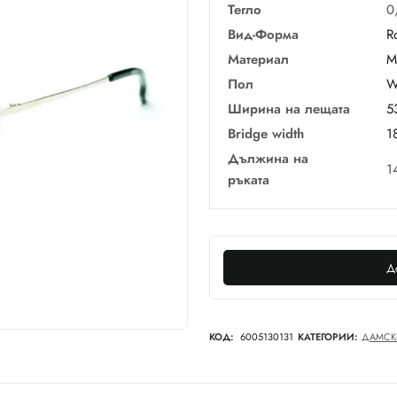
Тегло
0
Вид-Форма
R
Материал
М
Пол
W
Ширина на лещата
5
Bridge width
1
Дължина на
1
ръката
Д
КОД:
6005130131
КАТЕГОРИИ:
ДАМСК