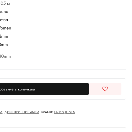
,05 кг
ound
етал
omen
3mm
8mm
40mm
обавяне в количката
И
,
ДИОПТРИЧНИ РАМКИ
BRAND:
KATRIN JONES