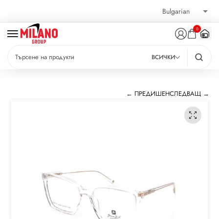
0
ВСИЧКИ
← ПРЕДИШЕН
СЛЕДВАЩ →