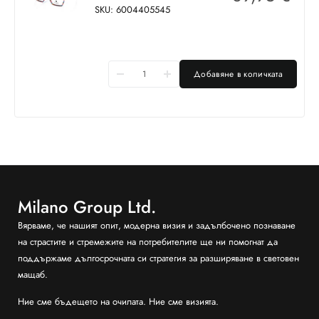
SKU: 6004405545
Добавяне в количката
Milano Group Ltd.
Вярваме, че нашият опит, модерна визия и задълбочено познаване
на страстите и стремежите на потребителите ще ни помогнат да
поддържаме дългосрочната си стратегия за разширяване в световен
мащаб.
Ние сме бъдещето на очилата. Ние сме визията.