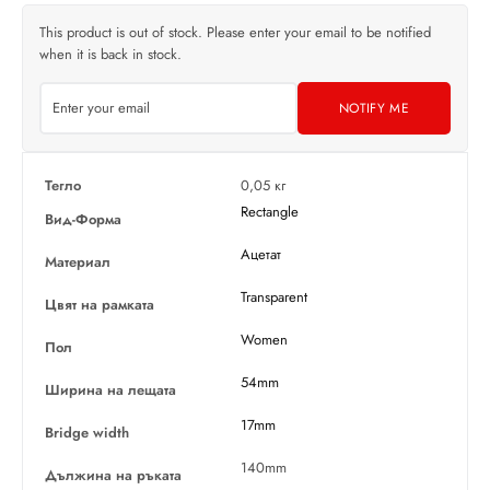
This product is out of stock. Please enter your email to be notified
when it is back in stock.
NOTIFY ME
Тегло
0,05 кг
Rectangle
Вид-Форма
Ацетат
Материал
Transparent
Цвят на рамката
Women
Пол
54mm
Ширина на лещата
17mm
Bridge width
140mm
Дължина на ръката