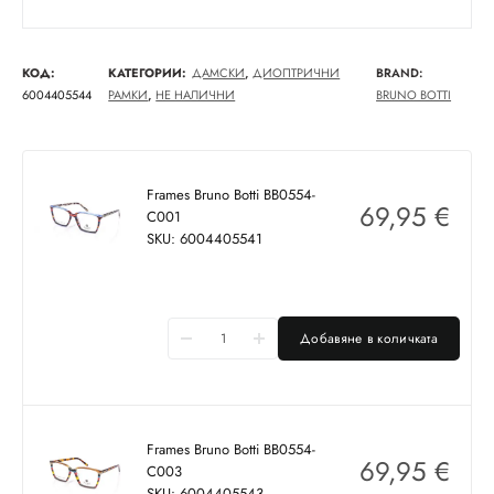
КОД:
КАТЕГОРИИ:
ДАМСКИ
,
ДИОПТРИЧНИ
BRAND:
6004405544
РАМКИ
,
НЕ НАЛИЧНИ
BRUNO BOTTI
Frames Bruno Botti BB0554-
69,95
€
C001
SKU: 6004405541
Добавяне в количката
Frames Bruno Botti BB0554-
69,95
€
C003
SKU: 6004405543