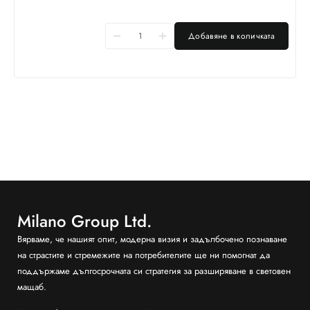
Добавяне в количката
Milano Group Ltd.
Вярваме, че нашият опит, модерна визия и задълбочено познаване
на страстите и стремежите на потребителите ще ни помогнат да
поддържаме дългосрочната си стратегия за разширяване в световен
мащаб.