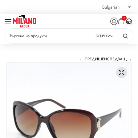
0
ВСИЧКИ
← ПРЕДИШЕН
СЛЕДВАЩ →