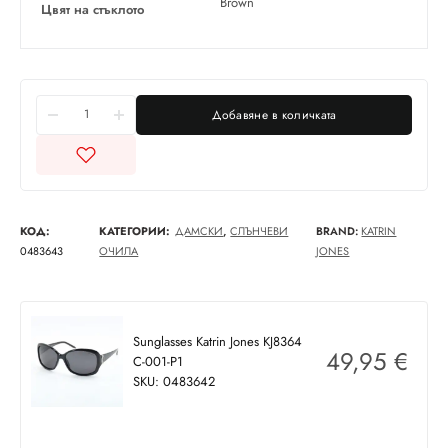
Brown
Цвят на стъклото
Добавяне в количката
КОД:
КАТЕГОРИИ:
ДАМСКИ
,
СЛЪНЧЕВИ
BRAND:
KATRIN
0483643
ОЧИЛА
JONES
Sunglasses Katrin Jones KJ8364
49,95
€
C-001-P1
SKU: 0483642