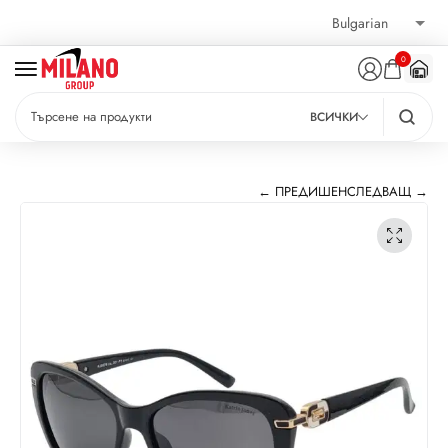
0
ВСИЧКИ
← ПРЕДИШЕН
СЛЕДВАЩ →