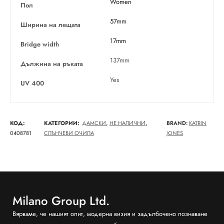
Women
Пол
57mm
Ширина на лещата
17mm
Bridge width
137mm
Дължина на ръката
Yes
UV 400
КОД:
КАТЕГОРИИ:
ДАМСКИ
,
НЕ НАЛИЧНИ
,
BRAND:
KATRIN
0408781
СЛЪНЧЕВИ ОЧИЛА
JONES
Milano Group Ltd.
Вярваме, че нашият опит, модерна визия и задълбочено познаване