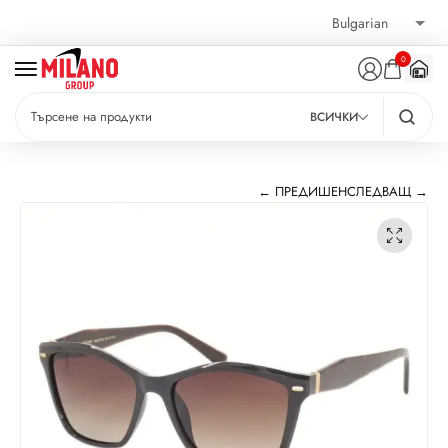
0
ВСИЧКИ
← ПРЕДИШЕН
СЛЕДВАЩ →