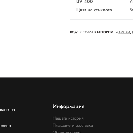
UV 400
Y
Цвят на стъклото
B
КОД:
0535861
КАТЕГОРИИ:
ДАМСКИ
,
Информация
ване на
Нашата история
Плащане и доставка
етовен
Общи условия