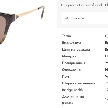
This product is out of stock. P
Тегло
0
Вид-Форма
R
Цвят на рамката
B
Материал
П
Поляризация
Y
Огледално
N
Пол
W
Ширина на лещата
5
Bridge width
1
Дължина на
1
ръката