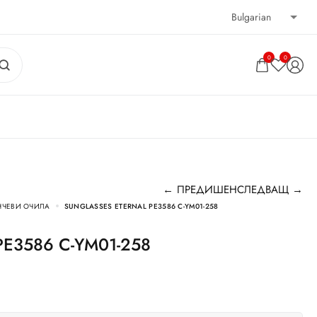
0
0
← ПРЕДИШЕН
СЛЕДВАЩ →
НЧЕВИ ОЧИЛА
SUNGLASSES ETERNAL PE3586 C-YM01-258
l PE3586 C-YM01-258