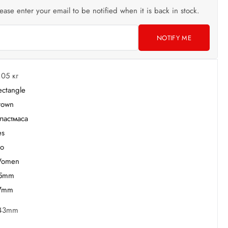
lease enter your email to be notified when it is back in stock.
NOTIFY ME
,05 кг
ectangle
rown
ластмаса
es
o
omen
5mm
7mm
43mm