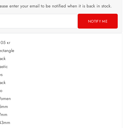
lease enter your email to be notified when it is back in stock.
NOTIFY ME
,05 кг
ectangle
lack
astic
es
lack
o
omen
5mm
7mm
43mm