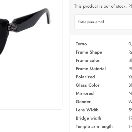
This product is out of stock. P
Тегло
0
Frame Shape
R
Frame color
B
Frame Material
Pl
Polarized
Y
Glass Color
B
Mirrored
N
Gender
W
Lens Width
5
Bridge width
1
Temple arm length
1