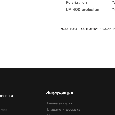
Polarization
Y
UV 400 protection
Y
КОД:
1363311
КАТЕГОРИИ:
ДАМСКИ
,
Информация
ване на
Нашата история
Плащане и доставка
етовен