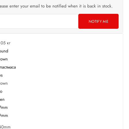
lease enter your email to be notified when it is back in stock.
NOTIFY ME
,05 кг
ound
rown
ластмаса
es
rown
o
en
7mm
9mm
40mm