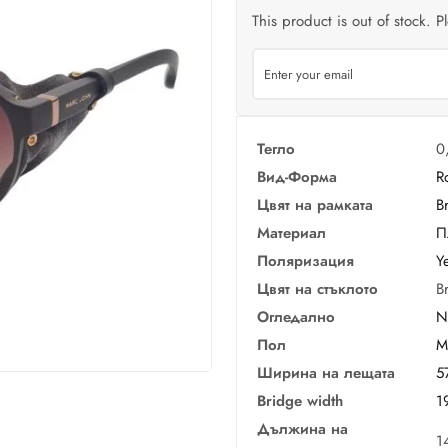
This product is out of stock. P
Тегло
0
Вид-Форма
R
Цвят на рамката
B
Материал
П
Поляризация
Y
Цвят на стъклото
B
Огледално
N
Пол
M
Ширина на лещата
5
Bridge width
1
Дължина на
1