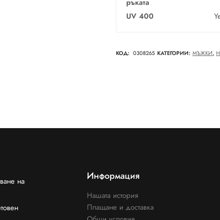
ръката
UV 400
Y
КОД:
0308265
КАТЕГОРИИ:
МЪЖКИ
,
Н
Информация
ване на
Нашата история
Плащане и доставка
етовен
Общи условия