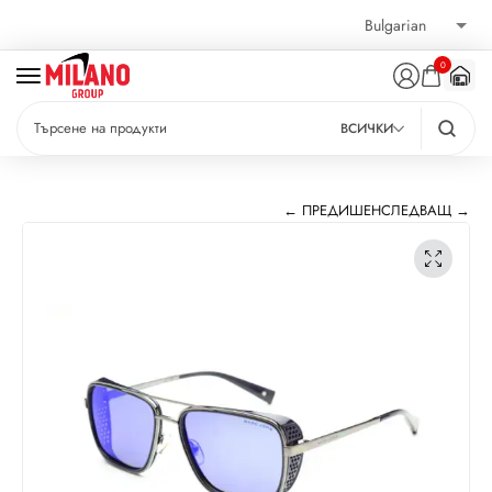
0
ВСИЧКИ
← ПРЕДИШЕН
СЛЕДВАЩ →