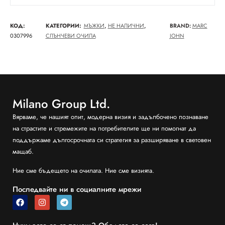
КОД:
КАТЕГОРИИ:
МЪЖКИ
,
НЕ НАЛИЧНИ
,
BRAND:
MARC
0307996
СЛЪНЧЕВИ ОЧИЛА
JOHN
Milano Group Ltd.
Вярваме, че нашият опит, модерна визия и задълбочено познаване
на страстите и стремежите на потребителите ще ни помогнат да
поддържаме дългосрочната си стратегия за разширяване в световен
мащаб.
Ние сме бъдещето на очилата. Ние сме визията.
Последвайте ни в социалните мрежи