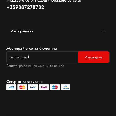
Нуждаете се от помощ? Обадете се сега!
+359887278782
Информация
Абонирайте се за бюлетина
Регистрирайте се, за да видите цените
Сигурно пазаруване