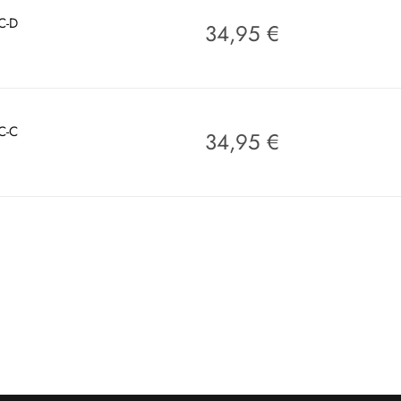
C-D
34,95
€
C-C
34,95
€