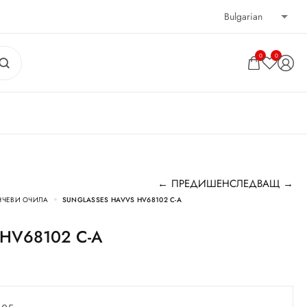
0
0
← ПРЕДИШЕН
СЛЕДВАЩ →
НЧЕВИ ОЧИЛА
SUNGLASSES HAVVS HV68102 C-A
S HV68102 C-A