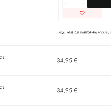
КОД:
09681021
КАТЕГОРИИ:
МЪЖКИ
,
C-E
34,95
€
C-B
34,95
€