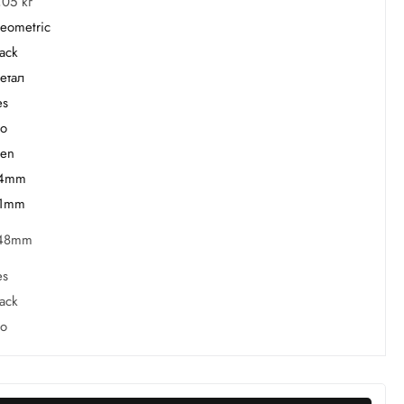
,05 кг
eometric
lack
етал
es
o
en
4mm
1mm
48mm
es
lack
o