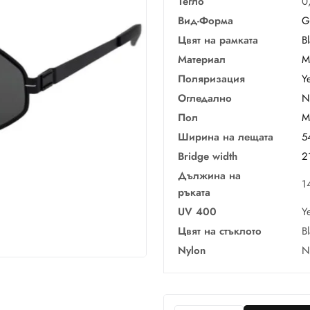
Тегло
0
Вид-Форма
G
Цвят на рамката
B
Материал
М
Поляризация
Y
Огледално
N
Пол
M
Ширина на лещата
5
Bridge width
2
Дължина на
1
ръката
UV 400
Y
Цвят на стъклото
B
Nylon
N