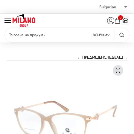
0
ВСИЧКИ
← ПРЕДИШЕН
СЛЕДВАЩ →