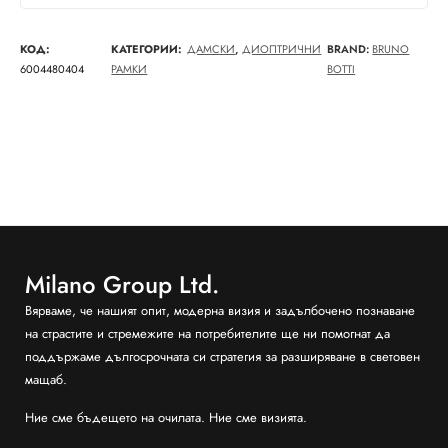
КОД:
КАТЕГОРИИ:
ДАМСКИ
,
ДИОПТРИЧНИ
BRAND:
BRUNO
6004480404
РАМКИ
BOTTI
Milano Group Ltd.
Вярваме, че нашият опит, модерна визия и задълбочено познаване
на страстите и стремежите на потребителите ще ни помогнат да
поддържаме дългосрочната си стратегия за разширяване в световен
мащаб.
Ние сме бъдещето на очилата. Ние сме визията.